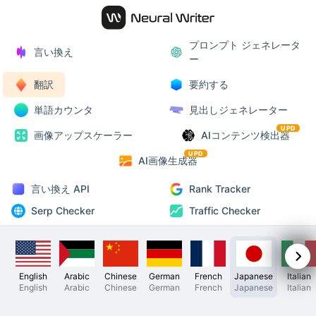
プロンプト ジェネレータ
言い換え
ー
翻訳
要約する
単語カウンタ
見出しジェネレーター
UPD
画像アップスケーラー
AIコンテンツ検出器
UPD
AI画像生成器
言い換え API
Rank Tracker
Serp Checker
Traffic Checker
English
Arabic
Chinese
German
French
Japanese
Italian
English
Arabic
Chinese
German
French
Japanese
Italian