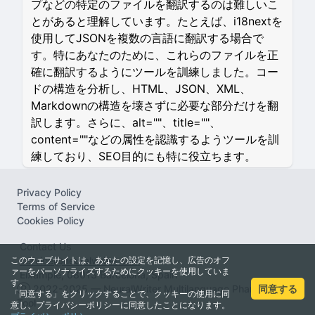
プなどの特定のファイルを翻訳するのは難しいこ
とがあると理解しています。たとえば、i18nextを
使用してJSONを複数の言語に翻訳する場合で
す。特にあなたのために、これらのファイルを正
確に翻訳するようにツールを訓練しました。コー
ドの構造を分析し、HTML、JSON、XML、
Markdownの構造を壊さずに必要な部分だけを翻
訳します。さらに、alt=""、title=""、
content=""などの属性を認識するようツールを訓
練しており、SEO目的にも特に役立ちます。
Privacy Policy
Terms of Service
Cookies Policy
Contact Us
このウェブサイトは、あなたの設定を記憶し、広告のオフ
service@neuralwriter.com
ァーをパーソナライズするためにクッキーを使用していま
Eixample, 08013 Barcelona, Spain
す。
同意する
Ⓡ 2022-2025 — NeuralWriter Multilanguage Pharaprasing
「同意する」をクリックすることで、クッキーの使用に同
Tool
意し、プライバシーポリシーに同意したことになります。