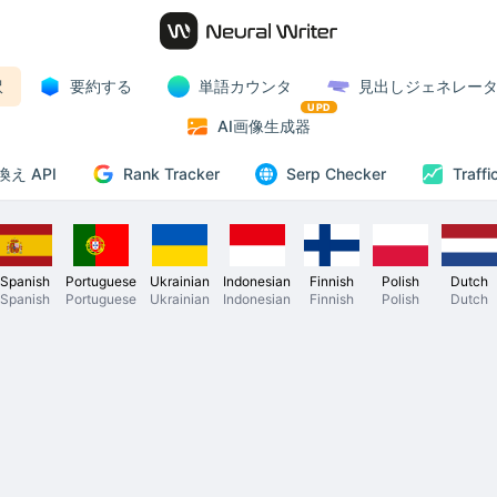
訳
要約する
単語カウンタ
見出しジェネレー
UPD
AI画像生成器
Rank Tracker
え API
Serp Checker
Traffi
Spanish
Portuguese
Ukrainian
Indonesian
Finnish
Polish
Dutch
Spanish
Portuguese
Ukrainian
Indonesian
Finnish
Polish
Dutch