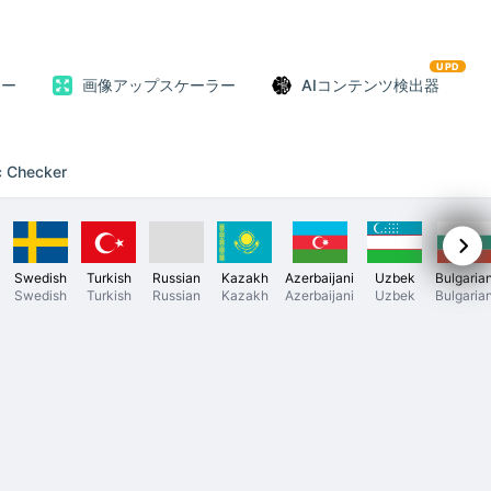
UPD
ター
画像アップスケーラー
AIコンテンツ検出器
c Checker
Swedish
Turkish
Russian
Kazakh
Azerbaijani
Uzbek
Bulgaria
Swedish
Turkish
Russian
Kazakh
Azerbaijani
Uzbek
Bulgaria