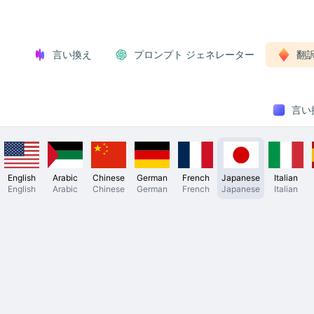
言い換え
プロンプト ジェネレーター
翻
言い換
English
Arabic
Chinese
German
French
Japanese
Italian
English
Arabic
Chinese
German
French
Japanese
Italian