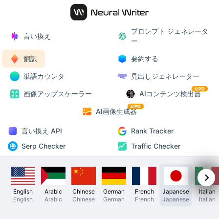
プロンプト ジェネレータ
言い換え
ー
翻訳
要約する
単語カウンタ
見出しジェネレーター
UPD
画像アップスケーラー
AIコンテンツ検出器
UPD
AI画像生成器
言い換え API
Rank Tracker
Serp Checker
Traffic Checker
English
Arabic
Chinese
German
French
Japanese
Italian
English
Arabic
Chinese
German
French
Japanese
Italian