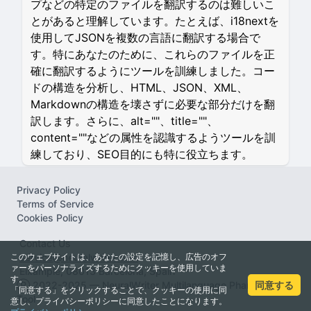
プなどの特定のファイルを翻訳するのは難しいこ
とがあると理解しています。たとえば、i18nextを
使用してJSONを複数の言語に翻訳する場合で
す。特にあなたのために、これらのファイルを正
確に翻訳するようにツールを訓練しました。コー
ドの構造を分析し、HTML、JSON、XML、
Markdownの構造を壊さずに必要な部分だけを翻
訳します。さらに、alt=""、title=""、
content=""などの属性を認識するようツールを訓
練しており、SEO目的にも特に役立ちます。
Privacy Policy
Terms of Service
Cookies Policy
Contact Us
このウェブサイトは、あなたの設定を記憶し、広告のオフ
service@neuralwriter.com
ァーをパーソナライズするためにクッキーを使用していま
Eixample, 08013 Barcelona, Spain
す。
同意する
Ⓡ 2022-2025 — NeuralWriter Multilanguage Pharaprasing
「同意する」をクリックすることで、クッキーの使用に同
Tool
意し、プライバシーポリシーに同意したことになります。