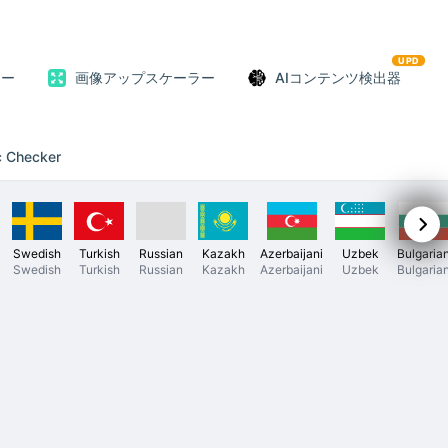
UPD
ター
画像アップスケーラー
AIコンテンツ検出器
c Checker
Swedish
Turkish
Russian
Kazakh
Azerbaijani
Uzbek
Bulgaria
Swedish
Turkish
Russian
Kazakh
Azerbaijani
Uzbek
Bulgaria