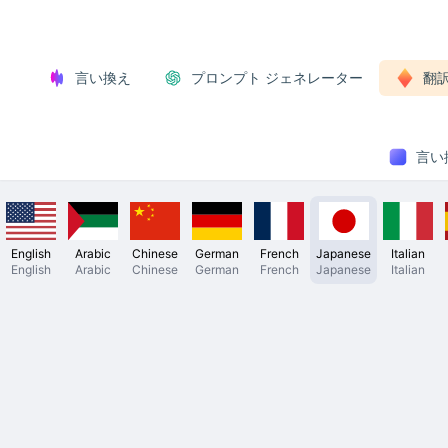
言い換え
プロンプト ジェネレーター
翻
言い換
English
Arabic
Chinese
German
French
Japanese
Italian
English
Arabic
Chinese
German
French
Japanese
Italian