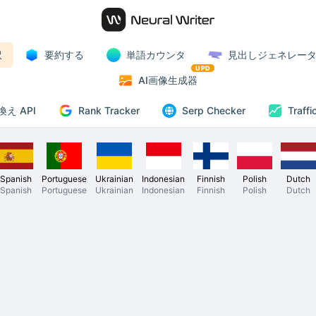
訳
要約する
単語カウンタ
見出しジェネレー
UPD
AI画像生成器
Rank Tracker
え API
Serp Checker
Traffi
Spanish
Portuguese
Ukrainian
Indonesian
Finnish
Polish
Dutch
Spanish
Portuguese
Ukrainian
Indonesian
Finnish
Polish
Dutch