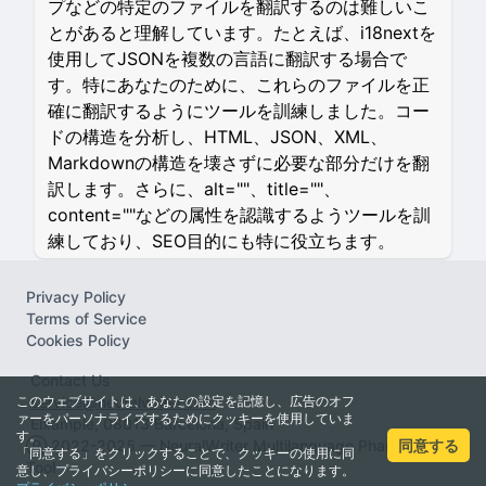
プなどの特定のファイルを翻訳するのは難しいこ
とがあると理解しています。たとえば、i18nextを
使用してJSONを複数の言語に翻訳する場合で
す。特にあなたのために、これらのファイルを正
確に翻訳するようにツールを訓練しました。コー
ドの構造を分析し、HTML、JSON、XML、
Markdownの構造を壊さずに必要な部分だけを翻
訳します。さらに、alt=""、title=""、
content=""などの属性を認識するようツールを訓
練しており、SEO目的にも特に役立ちます。
Privacy Policy
Terms of Service
Cookies Policy
Contact Us
このウェブサイトは、あなたの設定を記憶し、広告のオフ
service@neuralwriter.com
ァーをパーソナライズするためにクッキーを使用していま
Eixample, 08013 Barcelona, Spain
す。
同意する
Ⓡ 2022-2025 — NeuralWriter Multilanguage Pharaprasing
「同意する」をクリックすることで、クッキーの使用に同
Tool
意し、プライバシーポリシーに同意したことになります。