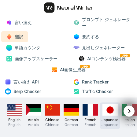
プロンプト ジェネレータ
言い換え
ー
翻訳
要約する
単語カウンタ
見出しジェネレーター
UPD
画像アップスケーラー
AIコンテンツ検出器
UPD
AI画像生成器
言い換え API
Rank Tracker
Serp Checker
Traffic Checker
English
Arabic
Chinese
German
French
Japanese
Italian
English
Arabic
Chinese
German
French
Japanese
Italian