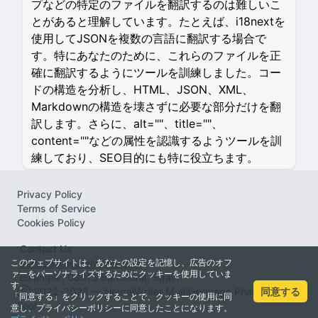
プなどの特定のファイルを翻訳するのは難しいこ
とがあると理解しています。たとえば、i18nextを
使用してJSONを複数の言語に翻訳する場合で
す。特にあなたのために、これらのファイルを正
確に翻訳するようにツールを訓練しました。コー
ドの構造を分析し、HTML、JSON、XML、
Markdownの構造を壊さずに必要な部分だけを翻
訳します。さらに、alt=""、title=""、
content=""などの属性を認識するようツールを訓
練しており、SEO目的にも特に役立ちます。
Privacy Policy
Terms of Service
Cookies Policy
Contact Us
このウェブサイトは、あなたの設定を記憶し、広告のオフ
service@neuralwriter.com
ァーをパーソナライズするためにクッキーを使用していま
Eixample, 08013 Barcelona, Spain
す。
同意する
Ⓡ 2022-2025 — NeuralWriter Multilanguage Pharaprasing
「同意する」をクリックすることで、クッキーの使用に同
Tool
意し、プライバシーポリシーに同意したことになります。