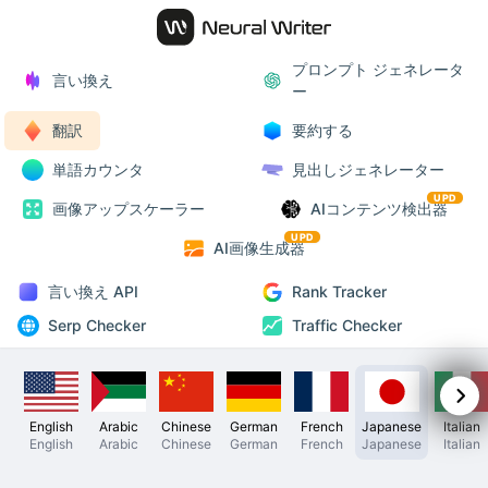
プロンプト ジェネレータ
言い換え
ー
翻訳
要約する
単語カウンタ
見出しジェネレーター
UPD
画像アップスケーラー
AIコンテンツ検出器
UPD
AI画像生成器
言い換え API
Rank Tracker
Serp Checker
Traffic Checker
English
Arabic
Chinese
German
French
Japanese
Italian
English
Arabic
Chinese
German
French
Japanese
Italian