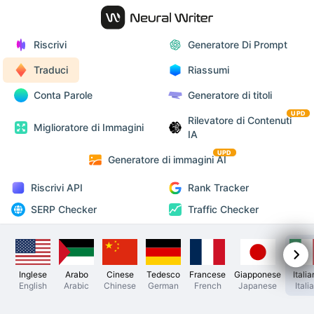
Riscrivi
Generatore Di Prompt
Traduci
Riassumi
Conta Parole
Generatore di titoli
UPD
Rilevatore di Contenuti
Miglioratore di Immagini
IA
UPD
Generatore di immagini AI
Riscrivi API
Rank Tracker
SERP Checker
Traffic Checker
Inglese
Arabo
Cinese
Tedesco
Francese
Giapponese
Itali
English
Arabic
Chinese
German
French
Japanese
Itali