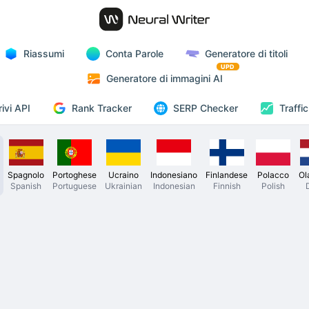
Riassumi
Conta Parole
Generatore di titoli
UPD
Generatore di immagini AI
Rank Tracker
rivi API
SERP Checker
Traffi
Spagnolo
Portoghese
Ucraino
Indonesiano
Finlandese
Polacco
Ol
Spanish
Portuguese
Ukrainian
Indonesian
Finnish
Polish