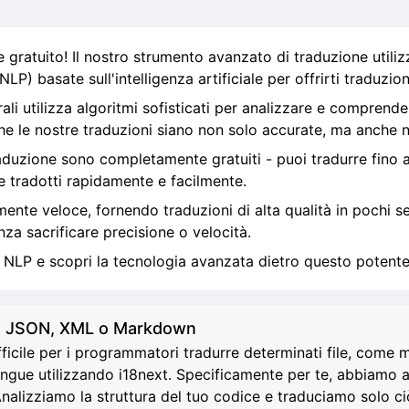
 gratuito! Il nostro strumento avanzato di traduzione utilizz
P) basate sull'intelligenza artificiale per offrirti traduzioni
ali utilizza algoritmi sofisticati per analizzare e comprendere
e le nostre traduzioni siano non solo accurate, ma anche nat
traduzione sono completamente gratuiti - puoi tradurre fino a
e tradotti rapidamente e facilmente.
lmente veloce, fornendo traduzioni di alta qualità in pochi s
nza sacrificare precisione o velocità.
e NLP e scopri la tecnologia avanzata dietro questo potent
ML, JSON, XML o Markdown
fficile per i programmatori tradurre determinati file, co
ngue utilizzando i18next. Specificamente per te, abbiamo a
Analizziamo la struttura del tuo codice e traduciamo solo 