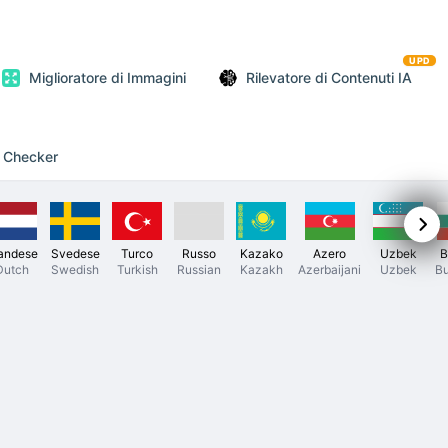
UPD
Miglioratore di Immagini
Rilevatore di Contenuti IA
c Checker
andese
Svedese
Turco
Russo
Kazako
Azero
Uzbek
B
Dutch
Swedish
Turkish
Russian
Kazakh
Azerbaijani
Uzbek
Bu