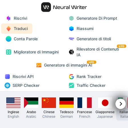
Riscrivi
Generatore Di Prompt
Traduci
Riassumi
Conta Parole
Generatore di titoli
UPD
Rilevatore di Contenuti
Miglioratore di Immagini
IA
UPD
Generatore di immagini AI
Riscrivi API
Rank Tracker
SERP Checker
Traffic Checker
Inglese
Arabo
Cinese
Tedesco
Francese
Giapponese
Itali
English
Arabic
Chinese
German
French
Japanese
Itali