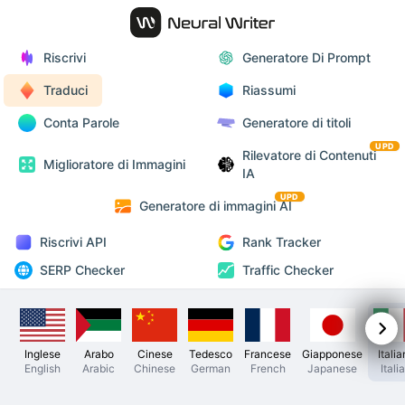
Riscrivi
Generatore Di Prompt
Traduci
Riassumi
Conta Parole
Generatore di titoli
UPD
Rilevatore di Contenuti
Miglioratore di Immagini
IA
UPD
Generatore di immagini AI
Riscrivi API
Rank Tracker
SERP Checker
Traffic Checker
Inglese
Arabo
Cinese
Tedesco
Francese
Giapponese
Itali
English
Arabic
Chinese
German
French
Japanese
Itali