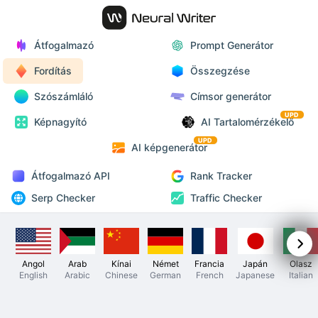
Átfogalmazó
Prompt Generátor
Fordítás
Összegzése
Szószámláló
Címsor generátor
UPD
Képnagyító
AI Tartalomérzékelő
UPD
AI képgenerátor
Átfogalmazó API
Rank Tracker
Serp Checker
Traffic Checker
Angol
Arab
Kínai
Német
Francia
Japán
Olasz
English
Arabic
Chinese
German
French
Japanese
Italian