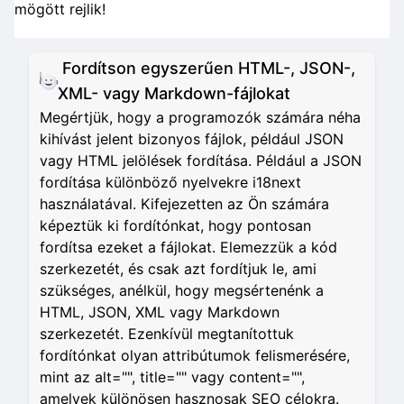
mögött rejlik!
Fordítson egyszerűen HTML-, JSON-,
XML- vagy Markdown-fájlokat
Megértjük, hogy a programozók számára néha
kihívást jelent bizonyos fájlok, például JSON
vagy HTML jelölések fordítása. Például a JSON
fordítása különböző nyelvekre i18next
használatával. Kifejezetten az Ön számára
képeztük ki fordítónkat, hogy pontosan
fordítsa ezeket a fájlokat. Elemezzük a kód
szerkezetét, és csak azt fordítjuk le, ami
szükséges, anélkül, hogy megsértenénk a
HTML, JSON, XML vagy Markdown
szerkezetét. Ezenkívül megtanítottuk
fordítónkat olyan attribútumok felismerésére,
mint az alt="", title="" vagy content="",
amelyek különösen hasznosak SEO célokra.