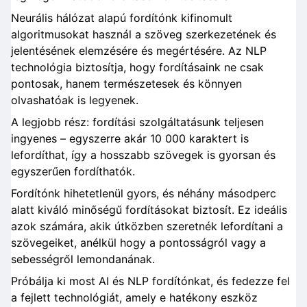
Neurális hálózat alapú fordítónk kifinomult
algoritmusokat használ a szöveg szerkezetének és
jelentésének elemzésére és megértésére. Az NLP
technológia biztosítja, hogy fordításaink ne csak
pontosak, hanem természetesek és könnyen
olvashatóak is legyenek.
A legjobb rész: fordítási szolgáltatásunk teljesen
ingyenes – egyszerre akár 10 000 karaktert is
lefordíthat, így a hosszabb szövegek is gyorsan és
egyszerűen fordíthatók.
Fordítónk hihetetlenül gyors, és néhány másodperc
alatt kiváló minőségű fordításokat biztosít. Ez ideális
azok számára, akik útközben szeretnék lefordítani a
szövegeiket, anélkül hogy a pontosságról vagy a
sebességről lemondanának.
Próbálja ki most AI és NLP fordítónkat, és fedezze fel
a fejlett technológiát, amely e hatékony eszköz