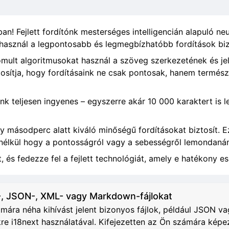
n! Fejlett fordítónk mesterséges intelligencián alapuló neu
 használ a legpontosabb és legmegbízhatóbb fordítások biz
inomult algoritmusokat használ a szöveg szerkezetének és j
osítja, hogy fordításaink ne csak pontosak, hanem termés
unk teljesen ingyenes – egyszerre akár 10 000 karaktert is 
ny másodperc alatt kiváló minőségű fordításokat biztosít. 
 anélkül hogy a pontosságról vagy a sebességről lemondaná
, és fedezze fel a fejlett technológiát, amely e hatékony es
, JSON-, XML- vagy Markdown-fájlokat
ra néha kihívást jelent bizonyos fájlok, például JSON vag
e i18next használatával. Kifejezetten az Ön számára képe