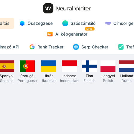
dítás
Összegzése
Szószámláló
Címsor ge
UPD
AI képgenerátor
Rank Tracker
lmazó API
Serp Checker
Tra
Spanyol
Portugál
Ukrán
Indonéz
Finn
Lengyel
Holland
Spanish
Portuguese
Ukrainian
Indonesian
Finnish
Polish
Dutch