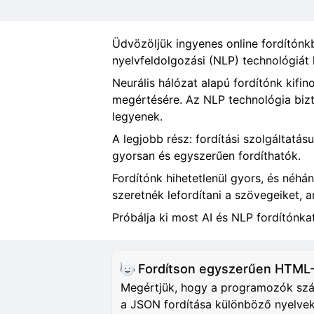
Üdvözöljük ingyenes online fordítónkba
nyelvfeldolgozási (NLP) technológiát
Neurális hálózat alapú fordítónk kif
megértésére. Az NLP technológia bizt
legyenek.
A legjobb rész: fordítási szolgáltatás
gyorsan és egyszerűen fordíthatók.
Fordítónk hihetetlenül gyors, és néhá
szeretnék lefordítani a szövegeiket,
Próbálja ki most AI és NLP fordítónkat
Fordítson egyszerűen HTML-
Megértjük, hogy a programozók számá
a JSON fordítása különböző nyelvekr