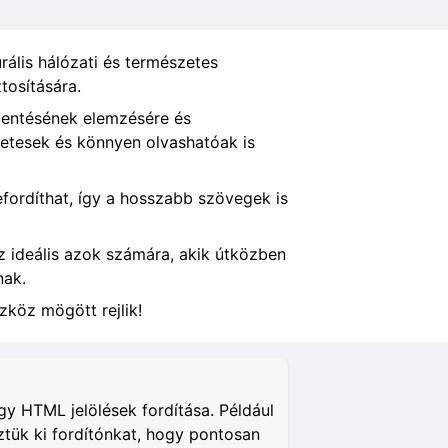
rális hálózati és természetes
tosítására.
elentésének elemzésére és
zetesek és könnyen olvashatóak is
lefordíthat, így a hosszabb szövegek is
Ez ideális azok számára, akik útközben
nak.
zköz mögött rejlik!
y HTML jelölések fordítása. Például
ztük ki fordítónkat, hogy pontosan