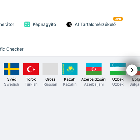
UPD
nerátor
Képnagyító
AI Tartalomérzékelő
ffic Checker
Svéd
Török
Orosz
Kazah
Azerbajdzsáni
Uzbek
Bolg
Swedish
Turkish
Russian
Kazakh
Azerbaijani
Uzbek
Bulga