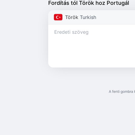
Fordítás tól Török hoz Portugál
Török
Turkish
A fenti gombra 