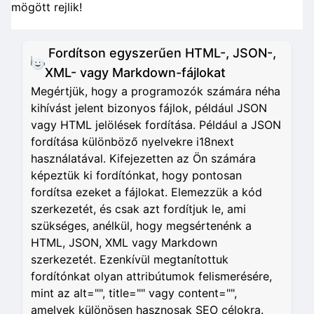
mögött rejlik!
Fordítson egyszerűen HTML-, JSON-,
XML- vagy Markdown-fájlokat
Megértjük, hogy a programozók számára néha
kihívást jelent bizonyos fájlok, például JSON
vagy HTML jelölések fordítása. Például a JSON
fordítása különböző nyelvekre i18next
használatával. Kifejezetten az Ön számára
képeztük ki fordítónkat, hogy pontosan
fordítsa ezeket a fájlokat. Elemezzük a kód
szerkezetét, és csak azt fordítjuk le, ami
szükséges, anélkül, hogy megsértenénk a
HTML, JSON, XML vagy Markdown
szerkezetét. Ezenkívül megtanítottuk
fordítónkat olyan attribútumok felismerésére,
mint az alt="", title="" vagy content="",
amelyek különösen hasznosak SEO célokra.