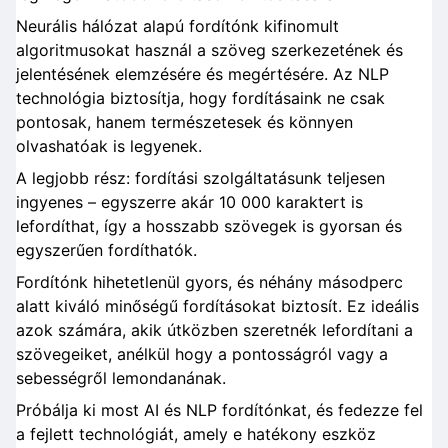
Neurális hálózat alapú fordítónk kifinomult
algoritmusokat használ a szöveg szerkezetének és
jelentésének elemzésére és megértésére. Az NLP
technológia biztosítja, hogy fordításaink ne csak
pontosak, hanem természetesek és könnyen
olvashatóak is legyenek.
A legjobb rész: fordítási szolgáltatásunk teljesen
ingyenes – egyszerre akár 10 000 karaktert is
lefordíthat, így a hosszabb szövegek is gyorsan és
egyszerűen fordíthatók.
Fordítónk hihetetlenül gyors, és néhány másodperc
alatt kiváló minőségű fordításokat biztosít. Ez ideális
azok számára, akik útközben szeretnék lefordítani a
szövegeiket, anélkül hogy a pontosságról vagy a
sebességről lemondanának.
Próbálja ki most AI és NLP fordítónkat, és fedezze fel
a fejlett technológiát, amely e hatékony eszköz