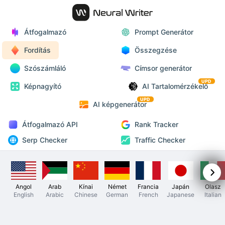
Átfogalmazó
Prompt Generátor
Fordítás
Összegzése
Szószámláló
Címsor generátor
UPD
Képnagyító
AI Tartalomérzékelő
UPD
AI képgenerátor
Átfogalmazó API
Rank Tracker
Serp Checker
Traffic Checker
Angol
Arab
Kínai
Német
Francia
Japán
Olasz
English
Arabic
Chinese
German
French
Japanese
Italian