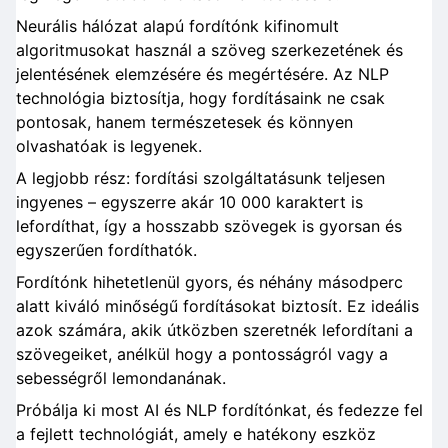
Neurális hálózat alapú fordítónk kifinomult
algoritmusokat használ a szöveg szerkezetének és
jelentésének elemzésére és megértésére. Az NLP
technológia biztosítja, hogy fordításaink ne csak
pontosak, hanem természetesek és könnyen
olvashatóak is legyenek.
A legjobb rész: fordítási szolgáltatásunk teljesen
ingyenes – egyszerre akár 10 000 karaktert is
lefordíthat, így a hosszabb szövegek is gyorsan és
egyszerűen fordíthatók.
Fordítónk hihetetlenül gyors, és néhány másodperc
alatt kiváló minőségű fordításokat biztosít. Ez ideális
azok számára, akik útközben szeretnék lefordítani a
szövegeiket, anélkül hogy a pontosságról vagy a
sebességről lemondanának.
Próbálja ki most AI és NLP fordítónkat, és fedezze fel
a fejlett technológiát, amely e hatékony eszköz