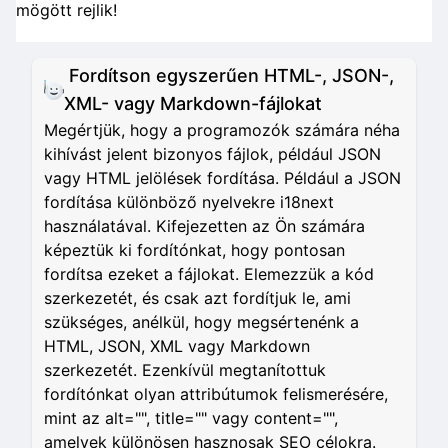
mögött rejlik!
Fordítson egyszerűen HTML-, JSON-,
XML- vagy Markdown-fájlokat
Megértjük, hogy a programozók számára néha
kihívást jelent bizonyos fájlok, például JSON
vagy HTML jelölések fordítása. Például a JSON
fordítása különböző nyelvekre i18next
használatával. Kifejezetten az Ön számára
képeztük ki fordítónkat, hogy pontosan
fordítsa ezeket a fájlokat. Elemezzük a kód
szerkezetét, és csak azt fordítjuk le, ami
szükséges, anélkül, hogy megsértenénk a
HTML, JSON, XML vagy Markdown
szerkezetét. Ezenkívül megtanítottuk
fordítónkat olyan attribútumok felismerésére,
mint az alt="", title="" vagy content="",
amelyek különösen hasznosak SEO célokra.