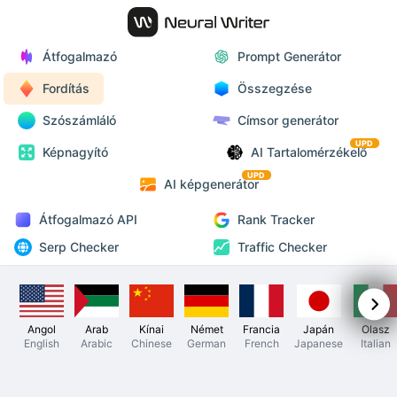
Átfogalmazó
Prompt Generátor
Fordítás
Összegzése
Szószámláló
Címsor generátor
UPD
Képnagyító
AI Tartalomérzékelő
UPD
AI képgenerátor
Átfogalmazó API
Rank Tracker
Serp Checker
Traffic Checker
Angol
Arab
Kínai
Német
Francia
Japán
Olasz
English
Arabic
Chinese
German
French
Japanese
Italian