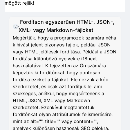
mögött rejlik!
Fordítson egyszerűen HTML-, JSON-,
XML- vagy Markdown-fájlokat
Megértjük, hogy a programozók számára néha
kihívást jelent bizonyos fájlok, például JSON
vagy HTML jelölések fordítása. Például a JSON
fordítása különböző nyelvekre i18next
használatával. Kifejezetten az Ön számára
képeztük ki fordítónkat, hogy pontosan
fordítsa ezeket a fájlokat. Elemezzük a kód
szerkezetét, és csak azt fordítjuk le, ami
szükséges, anélkül, hogy megsértenénk a
HTML, JSON, XML vagy Markdown
szerkezetét. Ezenkívül megtanítottuk
fordítónkat olyan attribútumok felismerésére,
mint az alt="", title="" vagy content="",
amelyek különösen hasznosak SEO célokra.