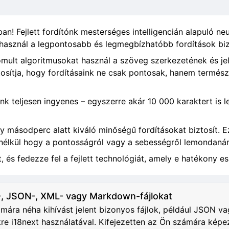
n! Fejlett fordítónk mesterséges intelligencián alapuló neu
 használ a legpontosabb és legmegbízhatóbb fordítások biz
inomult algoritmusokat használ a szöveg szerkezetének és j
osítja, hogy fordításaink ne csak pontosak, hanem termés
unk teljesen ingyenes – egyszerre akár 10 000 karaktert is 
ny másodperc alatt kiváló minőségű fordításokat biztosít. 
 anélkül hogy a pontosságról vagy a sebességről lemondaná
, és fedezze fel a fejlett technológiát, amely e hatékony es
, JSON-, XML- vagy Markdown-fájlokat
ra néha kihívást jelent bizonyos fájlok, például JSON vag
e i18next használatával. Kifejezetten az Ön számára képe