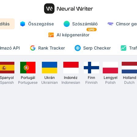
dítás
Összegzése
Szószámláló
Címsor ge
UPD
AI képgenerátor
Rank Tracker
lmazó API
Serp Checker
Tra
Spanyol
Portugál
Ukrán
Indonéz
Finn
Lengyel
Holland
Spanish
Portuguese
Ukrainian
Indonesian
Finnish
Polish
Dutch