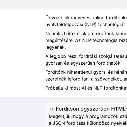
Üdvözöljük ingyenes online fordítónkba
nyelvfeldolgozási (NLP) technológiát
Neurális hálózat alapú fordítónk kif
megértésére. Az NLP technológia bizt
legyenek.
A legjobb rész: fordítási szolgáltatás
gyorsan és egyszerűen fordíthatók.
Fordítónk hihetetlenül gyors, és néhá
szeretnék lefordítani a szövegeiket,
Próbálja ki most AI és NLP fordítónkat
Fordítson egyszerűen HTML-
Megértjük, hogy a programozók számá
a JSON fordítása különböző nyelvekr