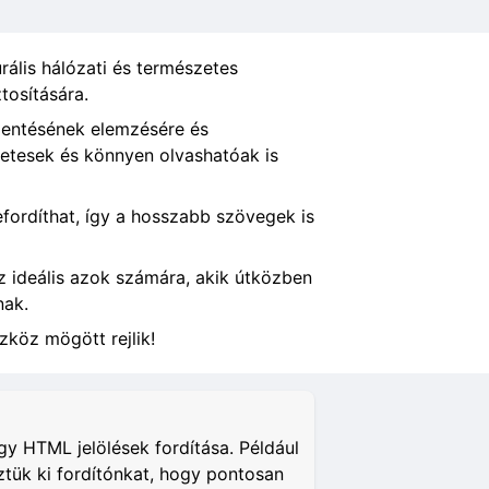
rális hálózati és természetes
tosítására.
elentésének elemzésére és
zetesek és könnyen olvashatóak is
lefordíthat, így a hosszabb szövegek is
Ez ideális azok számára, akik útközben
nak.
zköz mögött rejlik!
y HTML jelölések fordítása. Például
ztük ki fordítónkat, hogy pontosan