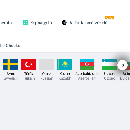
UPD
nerátor
Képnagyító
AI Tartalomérzékelő
ffic Checker
Svéd
Török
Orosz
Kazah
Azerbajdzsáni
Uzbek
Bolg
Swedish
Turkish
Russian
Kazakh
Azerbaijani
Uzbek
Bulga