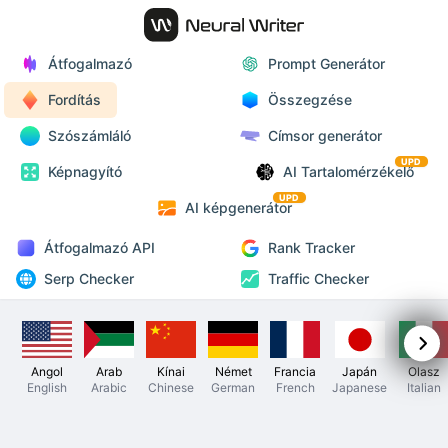
Átfogalmazó
Prompt Generátor
Fordítás
Összegzése
Szószámláló
Címsor generátor
UPD
Képnagyító
AI Tartalomérzékelő
UPD
AI képgenerátor
Átfogalmazó API
Rank Tracker
Serp Checker
Traffic Checker
Angol
Arab
Kínai
Német
Francia
Japán
Olasz
English
Arabic
Chinese
German
French
Japanese
Italian