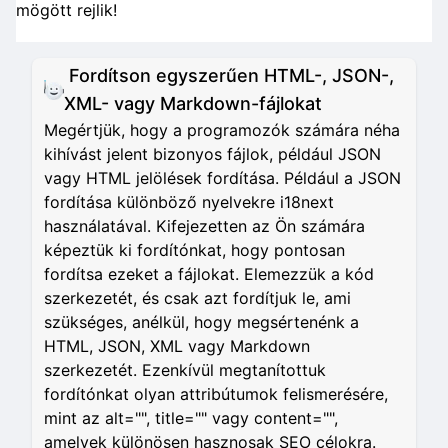
mögött rejlik!
Fordítson egyszerűen HTML-, JSON-,
XML- vagy Markdown-fájlokat
Megértjük, hogy a programozók számára néha
kihívást jelent bizonyos fájlok, például JSON
vagy HTML jelölések fordítása. Például a JSON
fordítása különböző nyelvekre i18next
használatával. Kifejezetten az Ön számára
képeztük ki fordítónkat, hogy pontosan
fordítsa ezeket a fájlokat. Elemezzük a kód
szerkezetét, és csak azt fordítjuk le, ami
szükséges, anélkül, hogy megsértenénk a
HTML, JSON, XML vagy Markdown
szerkezetét. Ezenkívül megtanítottuk
fordítónkat olyan attribútumok felismerésére,
mint az alt="", title="" vagy content="",
amelyek különösen hasznosak SEO célokra.