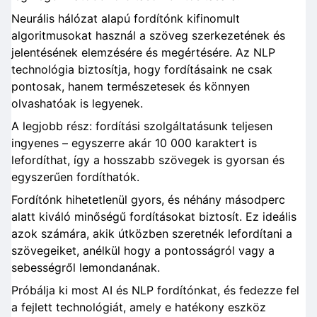
Neurális hálózat alapú fordítónk kifinomult
algoritmusokat használ a szöveg szerkezetének és
jelentésének elemzésére és megértésére. Az NLP
technológia biztosítja, hogy fordításaink ne csak
pontosak, hanem természetesek és könnyen
olvashatóak is legyenek.
A legjobb rész: fordítási szolgáltatásunk teljesen
ingyenes – egyszerre akár 10 000 karaktert is
lefordíthat, így a hosszabb szövegek is gyorsan és
egyszerűen fordíthatók.
Fordítónk hihetetlenül gyors, és néhány másodperc
alatt kiváló minőségű fordításokat biztosít. Ez ideális
azok számára, akik útközben szeretnék lefordítani a
szövegeiket, anélkül hogy a pontosságról vagy a
sebességről lemondanának.
Próbálja ki most AI és NLP fordítónkat, és fedezze fel
a fejlett technológiát, amely e hatékony eszköz