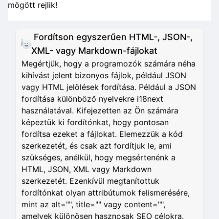
mögött rejlik!
Fordítson egyszerűen HTML-, JSON-,
XML- vagy Markdown-fájlokat
Megértjük, hogy a programozók számára néha
kihívást jelent bizonyos fájlok, például JSON
vagy HTML jelölések fordítása. Például a JSON
fordítása különböző nyelvekre i18next
használatával. Kifejezetten az Ön számára
képeztük ki fordítónkat, hogy pontosan
fordítsa ezeket a fájlokat. Elemezzük a kód
szerkezetét, és csak azt fordítjuk le, ami
szükséges, anélkül, hogy megsértenénk a
HTML, JSON, XML vagy Markdown
szerkezetét. Ezenkívül megtanítottuk
fordítónkat olyan attribútumok felismerésére,
mint az alt="", title="" vagy content="",
amelyek különösen hasznosak SEO célokra.