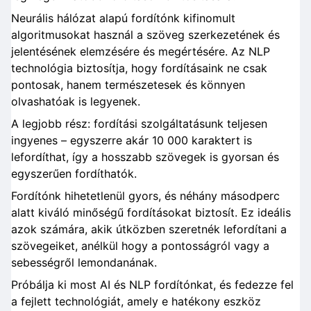
Neurális hálózat alapú fordítónk kifinomult
algoritmusokat használ a szöveg szerkezetének és
jelentésének elemzésére és megértésére. Az NLP
technológia biztosítja, hogy fordításaink ne csak
pontosak, hanem természetesek és könnyen
olvashatóak is legyenek.
A legjobb rész: fordítási szolgáltatásunk teljesen
ingyenes – egyszerre akár 10 000 karaktert is
lefordíthat, így a hosszabb szövegek is gyorsan és
egyszerűen fordíthatók.
Fordítónk hihetetlenül gyors, és néhány másodperc
alatt kiváló minőségű fordításokat biztosít. Ez ideális
azok számára, akik útközben szeretnék lefordítani a
szövegeiket, anélkül hogy a pontosságról vagy a
sebességről lemondanának.
Próbálja ki most AI és NLP fordítónkat, és fedezze fel
a fejlett technológiát, amely e hatékony eszköz