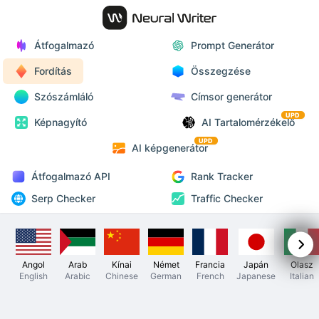
Átfogalmazó
Prompt Generátor
Fordítás
Összegzése
Szószámláló
Címsor generátor
UPD
Képnagyító
AI Tartalomérzékelő
UPD
AI képgenerátor
Átfogalmazó API
Rank Tracker
Serp Checker
Traffic Checker
Angol
Arab
Kínai
Német
Francia
Japán
Olasz
English
Arabic
Chinese
German
French
Japanese
Italian