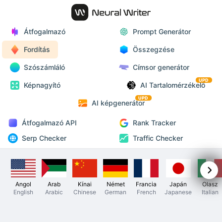
Átfogalmazó
Prompt Generátor
Fordítás
Összegzése
Szószámláló
Címsor generátor
UPD
Képnagyító
AI Tartalomérzékelő
UPD
AI képgenerátor
Átfogalmazó API
Rank Tracker
Serp Checker
Traffic Checker
Angol
Arab
Kínai
Német
Francia
Japán
Olasz
English
Arabic
Chinese
German
French
Japanese
Italian