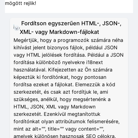
mögött rejlik!
Fordítson egyszerűen HTML-, JSON-,
XML- vagy Markdown-fájlokat
Megértjük, hogy a programozók számára néha
kihívást jelent bizonyos fájlok, például JSON
vagy HTML jelölések fordítása. Például a JSON
fordítása különböző nyelvekre i18next
használatával. Kifejezetten az Ön számára
képeztük ki fordítónkat, hogy pontosan
fordítsa ezeket a fájlokat. Elemezzük a kód
szerkezetét, és csak azt fordítjuk le, ami
szükséges, anélkül, hogy megsértenénk a
HTML, JSON, XML vagy Markdown
szerkezetét. Ezenkívül megtanítottuk
fordítónkat olyan attribútumok felismerésére,
mint az alt="", title="" vagy content="",
amelyek különösen hasznosak SEO célokra.