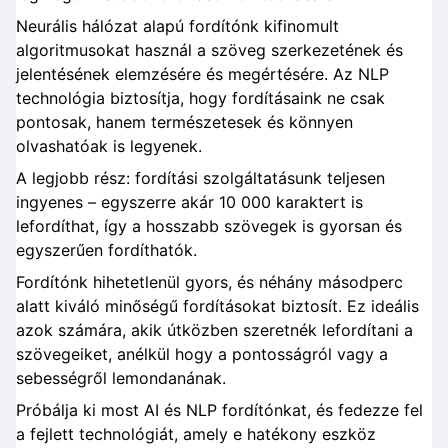
Neurális hálózat alapú fordítónk kifinomult
algoritmusokat használ a szöveg szerkezetének és
jelentésének elemzésére és megértésére. Az NLP
technológia biztosítja, hogy fordításaink ne csak
pontosak, hanem természetesek és könnyen
olvashatóak is legyenek.
A legjobb rész: fordítási szolgáltatásunk teljesen
ingyenes – egyszerre akár 10 000 karaktert is
lefordíthat, így a hosszabb szövegek is gyorsan és
egyszerűen fordíthatók.
Fordítónk hihetetlenül gyors, és néhány másodperc
alatt kiváló minőségű fordításokat biztosít. Ez ideális
azok számára, akik útközben szeretnék lefordítani a
szövegeiket, anélkül hogy a pontosságról vagy a
sebességről lemondanának.
Próbálja ki most AI és NLP fordítónkat, és fedezze fel
a fejlett technológiát, amely e hatékony eszköz