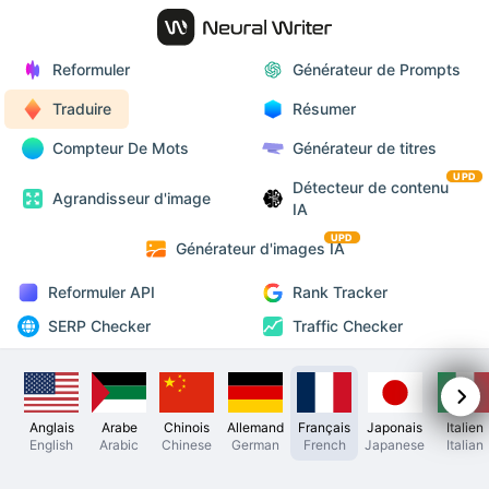
Reformuler
Générateur de Prompts
Traduire
Résumer
Compteur De Mots
Générateur de titres
UPD
Détecteur de contenu
Agrandisseur d'image
IA
UPD
Générateur d'images IA
Reformuler API
Rank Tracker
SERP Checker
Traffic Checker
Anglais
Arabe
Chinois
Allemand
Français
Japonais
Italien
English
Arabic
Chinese
German
French
Japanese
Italian