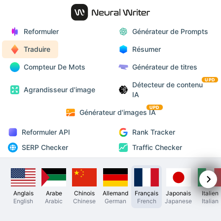
Reformuler
Générateur de Prompts
Traduire
Résumer
Compteur De Mots
Générateur de titres
UPD
Détecteur de contenu
Agrandisseur d'image
IA
UPD
Générateur d'images IA
Reformuler API
Rank Tracker
SERP Checker
Traffic Checker
Anglais
Arabe
Chinois
Allemand
Français
Japonais
Italien
English
Arabic
Chinese
German
French
Japanese
Italian