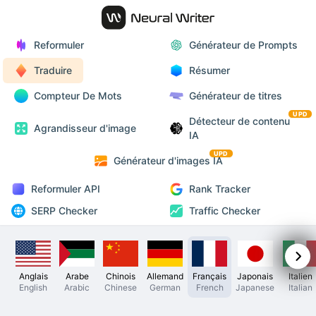
Reformuler
Générateur de Prompts
Traduire
Résumer
Compteur De Mots
Générateur de titres
UPD
Détecteur de contenu
Agrandisseur d'image
IA
UPD
Générateur d'images IA
Reformuler API
Rank Tracker
SERP Checker
Traffic Checker
Anglais
Arabe
Chinois
Allemand
Français
Japonais
Italien
English
Arabic
Chinese
German
French
Japanese
Italian