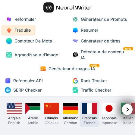
Reformuler
Générateur de Prompts
Traduire
Résumer
Compteur De Mots
Générateur de titres
UPD
Détecteur de contenu
Agrandisseur d'image
IA
UPD
Générateur d'images IA
Reformuler API
Rank Tracker
SERP Checker
Traffic Checker
Anglais
Arabe
Chinois
Allemand
Français
Japonais
Italien
English
Arabic
Chinese
German
French
Japanese
Italian