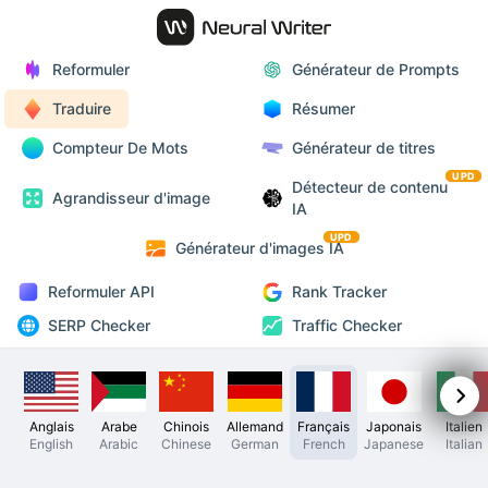
Reformuler
Générateur de Prompts
Traduire
Résumer
Compteur De Mots
Générateur de titres
UPD
Détecteur de contenu
Agrandisseur d'image
IA
UPD
Générateur d'images IA
Reformuler API
Rank Tracker
SERP Checker
Traffic Checker
Anglais
Arabe
Chinois
Allemand
Français
Japonais
Italien
English
Arabic
Chinese
German
French
Japanese
Italian