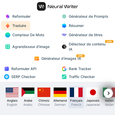
Reformuler
Générateur de Prompts
Traduire
Résumer
Compteur De Mots
Générateur de titres
UPD
Détecteur de contenu
Agrandisseur d'image
IA
UPD
Générateur d'images IA
Reformuler API
Rank Tracker
SERP Checker
Traffic Checker
Anglais
Arabe
Chinois
Allemand
Français
Japonais
Italien
English
Arabic
Chinese
German
French
Japanese
Italian