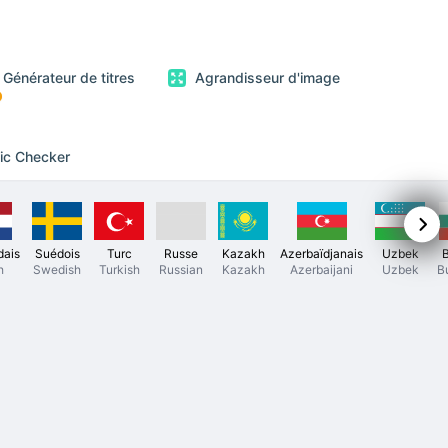
Générateur de titres
Agrandisseur d'image
fic Checker
dais
Suédois
Turc
Russe
Kazakh
Azerbaïdjanais
Uzbek
h
Swedish
Turkish
Russian
Kazakh
Azerbaijani
Uzbek
B