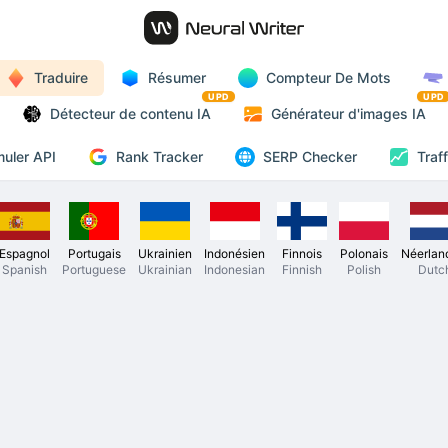
Traduire
Résumer
Compteur De Mots
UPD
UPD
Détecteur de contenu IA
Générateur d'images IA
Rank Tracker
uler API
SERP Checker
Traf
Espagnol
Portugais
Ukrainien
Indonésien
Finnois
Polonais
Néerlan
Spanish
Portuguese
Ukrainian
Indonesian
Finnish
Polish
Dutc