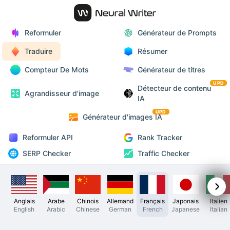
Reformuler
Générateur de Prompts
Traduire
Résumer
Compteur De Mots
Générateur de titres
UPD
Détecteur de contenu
Agrandisseur d'image
IA
UPD
Générateur d'images IA
Reformuler API
Rank Tracker
SERP Checker
Traffic Checker
Anglais
Arabe
Chinois
Allemand
Français
Japonais
Italien
English
Arabic
Chinese
German
French
Japanese
Italian