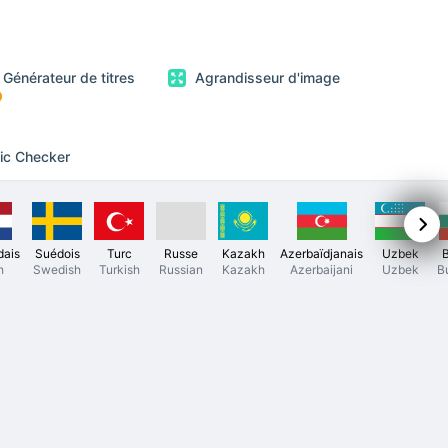
Générateur de titres
Agrandisseur d'image
fic Checker
dais
Suédois
Turc
Russe
Kazakh
Azerbaïdjanais
Uzbek
h
Swedish
Turkish
Russian
Kazakh
Azerbaijani
Uzbek
B