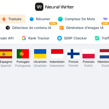
Traduire
Résumer
Compteur De Mots
UPD
UPD
Détecteur de contenu IA
Générateur d'images IA
Rank Tracker
uler API
SERP Checker
Traf
Espagnol
Portugais
Ukrainien
Indonésien
Finnois
Polonais
Néerlan
Spanish
Portuguese
Ukrainian
Indonesian
Finnish
Polish
Dutc