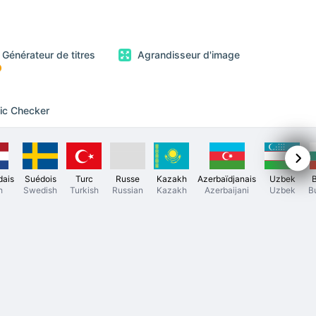
Générateur de titres
Agrandisseur d'image
fic Checker
dais
Suédois
Turc
Russe
Kazakh
Azerbaïdjanais
Uzbek
h
Swedish
Turkish
Russian
Kazakh
Azerbaijani
Uzbek
B