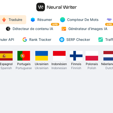
Traduire
Résumer
Compteur De Mots
UPD
UPD
Détecteur de contenu IA
Générateur d'images IA
Rank Tracker
uler API
SERP Checker
Traf
Espagnol
Portugais
Ukrainien
Indonésien
Finnois
Polonais
Néerlan
Spanish
Portuguese
Ukrainian
Indonesian
Finnish
Polish
Dutc