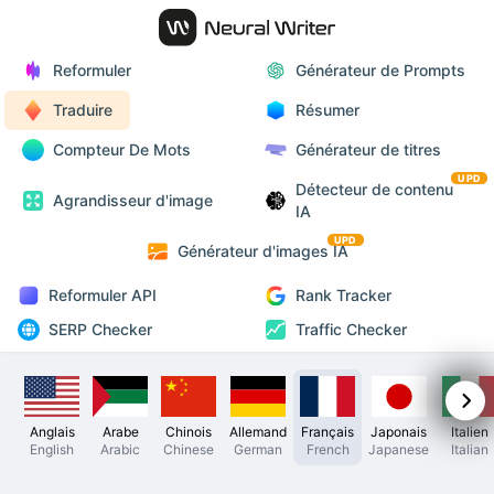
Reformuler
Générateur de Prompts
Traduire
Résumer
Compteur De Mots
Générateur de titres
UPD
Détecteur de contenu
Agrandisseur d'image
IA
UPD
Générateur d'images IA
Reformuler API
Rank Tracker
SERP Checker
Traffic Checker
Anglais
Arabe
Chinois
Allemand
Français
Japonais
Italien
English
Arabic
Chinese
German
French
Japanese
Italian