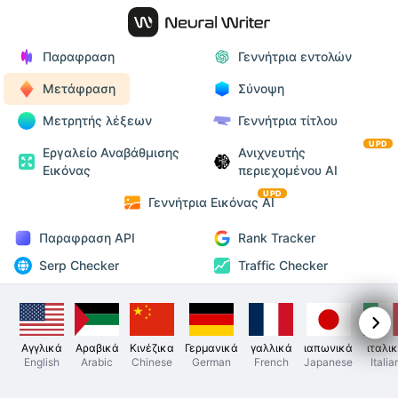
Παραφραση
Γεννήτρια εντολών
Μετάφραση
Σύνοψη
Μετρητής λέξεων
Γεννήτρια τίτλου
UPD
Εργαλείο Αναβάθμισης
Ανιχνευτής
Εικόνας
περιεχομένου AI
UPD
Γεννήτρια Εικόνας AI
Παραφραση API
Rank Tracker
Serp Checker
Traffic Checker
Αγγλικά
Αραβικά
Κινέζικα
Γερμανικά
γαλλικά
ιαπωνικά
ιταλι
English
Arabic
Chinese
German
French
Japanese
Italia