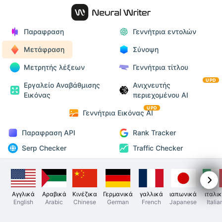
Παραφραση
Γεννήτρια εντολών
Μετάφραση
Σύνοψη
Μετρητής λέξεων
Γεννήτρια τίτλου
UPD
Εργαλείο Αναβάθμισης
Ανιχνευτής
Εικόνας
περιεχομένου AI
UPD
Γεννήτρια Εικόνας AI
Παραφραση API
Rank Tracker
Serp Checker
Traffic Checker
Αγγλικά
Αραβικά
Κινέζικα
Γερμανικά
γαλλικά
ιαπωνικά
ιταλι
English
Arabic
Chinese
German
French
Japanese
Italia