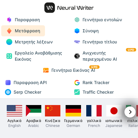
Παραφραση
Γεννήτρια εντολών
Μετάφραση
Σύνοψη
Μετρητής λέξεων
Γεννήτρια τίτλου
UPD
Εργαλείο Αναβάθμισης
Ανιχνευτής
Εικόνας
περιεχομένου AI
UPD
Γεννήτρια Εικόνας AI
Παραφραση API
Rank Tracker
Serp Checker
Traffic Checker
Αγγλικά
Αραβικά
Κινέζικα
Γερμανικά
γαλλικά
ιαπωνικά
ιταλι
English
Arabic
Chinese
German
French
Japanese
Italia