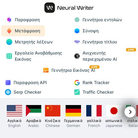
Παραφραση
Γεννήτρια εντολών
Μετάφραση
Σύνοψη
Μετρητής λέξεων
Γεννήτρια τίτλου
UPD
Εργαλείο Αναβάθμισης
Ανιχνευτής
Εικόνας
περιεχομένου AI
UPD
Γεννήτρια Εικόνας AI
Παραφραση API
Rank Tracker
Serp Checker
Traffic Checker
Αγγλικά
Αραβικά
Κινέζικα
Γερμανικά
γαλλικά
ιαπωνικά
ιταλι
English
Arabic
Chinese
German
French
Japanese
Italia