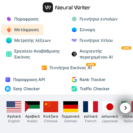
Παραφραση
Γεννήτρια εντολών
Μετάφραση
Σύνοψη
Μετρητής λέξεων
Γεννήτρια τίτλου
UPD
Εργαλείο Αναβάθμισης
Ανιχνευτής
Εικόνας
περιεχομένου AI
UPD
Γεννήτρια Εικόνας AI
Παραφραση API
Rank Tracker
Serp Checker
Traffic Checker
Αγγλικά
Αραβικά
Κινέζικα
Γερμανικά
γαλλικά
ιαπωνικά
ιταλι
English
Arabic
Chinese
German
French
Japanese
Italia