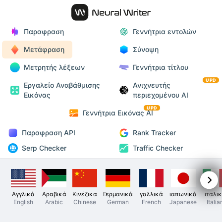
Παραφραση
Γεννήτρια εντολών
Μετάφραση
Σύνοψη
Μετρητής λέξεων
Γεννήτρια τίτλου
UPD
Εργαλείο Αναβάθμισης
Ανιχνευτής
Εικόνας
περιεχομένου AI
UPD
Γεννήτρια Εικόνας AI
Παραφραση API
Rank Tracker
Serp Checker
Traffic Checker
Αγγλικά
Αραβικά
Κινέζικα
Γερμανικά
γαλλικά
ιαπωνικά
ιταλι
English
Arabic
Chinese
German
French
Japanese
Italia