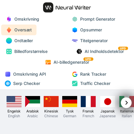
Omskrivning
Prompt Generator
Oversæt
Opsummer
Ordtæller
Titelgenerator
UPD
Billedforstørrelse
AI Indholdsdetektor
UPD
AI-billedgenerator
Omskrivning API
Rank Tracker
Serp Checker
Traffic Checker
Engelsk
Arabisk
Kinesisk
Tysk
Fransk
Japansk
Italiensk
English
Arabic
Chinese
German
French
Japanese
Italian