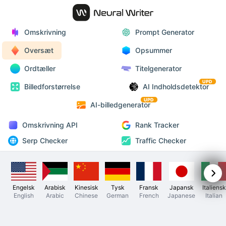
Omskrivning
Prompt Generator
Oversæt
Opsummer
Ordtæller
Titelgenerator
UPD
Billedforstørrelse
AI Indholdsdetektor
UPD
AI-billedgenerator
Omskrivning API
Rank Tracker
Serp Checker
Traffic Checker
Engelsk
Arabisk
Kinesisk
Tysk
Fransk
Japansk
Italiensk
English
Arabic
Chinese
German
French
Japanese
Italian