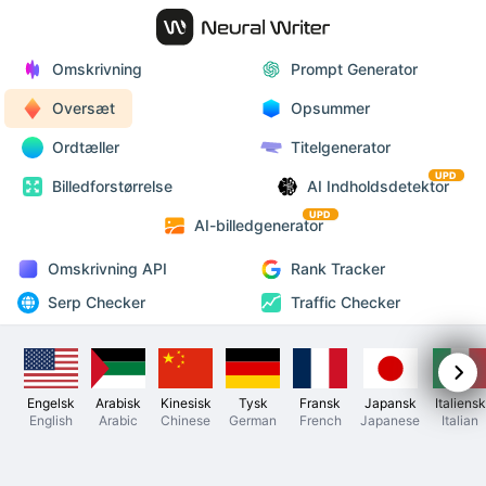
Omskrivning
Prompt Generator
Oversæt
Opsummer
Ordtæller
Titelgenerator
UPD
Billedforstørrelse
AI Indholdsdetektor
UPD
AI-billedgenerator
Omskrivning API
Rank Tracker
Serp Checker
Traffic Checker
Engelsk
Arabisk
Kinesisk
Tysk
Fransk
Japansk
Italiensk
English
Arabic
Chinese
German
French
Japanese
Italian