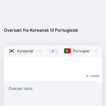
Oversæt fra Koreansk til Portugisisk
Koreansk
Korean
Portugisisk
Portu
0 / 10000
Oversat tekst