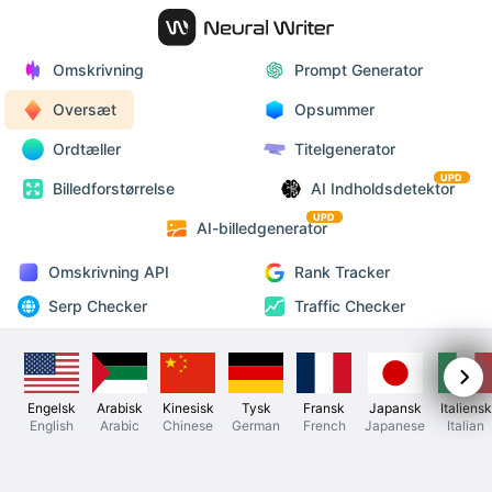
Omskrivning
Prompt Generator
Oversæt
Opsummer
Ordtæller
Titelgenerator
UPD
Billedforstørrelse
AI Indholdsdetektor
UPD
AI-billedgenerator
Omskrivning API
Rank Tracker
Serp Checker
Traffic Checker
Engelsk
Arabisk
Kinesisk
Tysk
Fransk
Japansk
Italiensk
English
Arabic
Chinese
German
French
Japanese
Italian