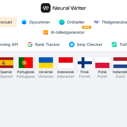
versæt
Opsummer
Ordtæller
Titelgenerato
UPD
AI-billedgenerator
Rank Tracker
vning API
Serp Checker
Traf
Spansk
Portugisisk
Ukrainsk
Indonesisk
Finsk
Polsk
hollands
Spanish
Portuguese
Ukrainian
Indonesian
Finnish
Polish
Dutch