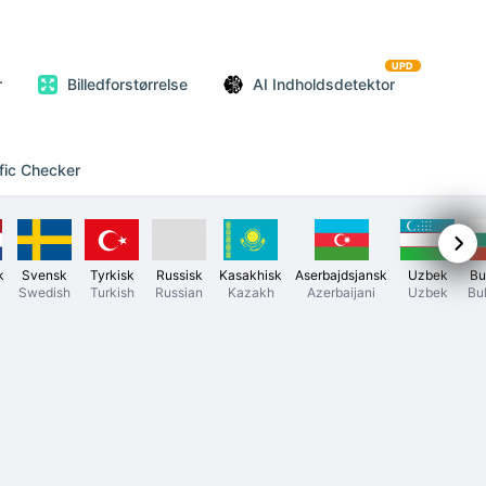
UPD
r
Billedforstørrelse
AI Indholdsdetektor
fic Checker
k
Svensk
Tyrkisk
Russisk
Kasakhisk
Aserbajdsjansk
Uzbek
Bu
Swedish
Turkish
Russian
Kazakh
Azerbaijani
Uzbek
Bu