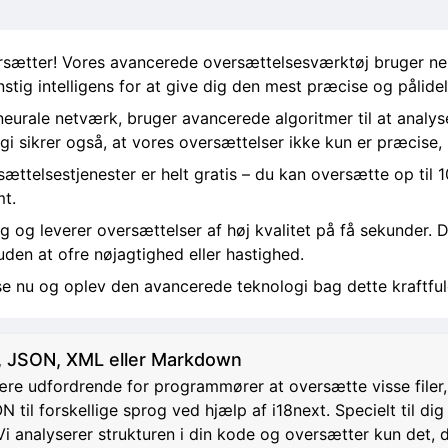
rsætter! Vores avancerede oversættelsesværktøj bruger neur
tig intelligens for at give dig den mest præcise og pålide
eurale netværk, bruger avancerede algoritmer til at analys
gi sikrer også, at vores oversættelser ikke kun er præcise,
ættelsestjenester er helt gratis – du kan oversætte op til 
mt.
g og leverer oversættelser af høj kvalitet på få sekunder. D
uden at ofre nøjagtighed eller hastighed.
e nu og oplev den avancerede teknologi bag dette kraftful
 JSON, XML eller Markdown
 være udfordrende for programmører at oversætte visse fil
til forskellige sprog ved hjælp af i18next. Specielt til dig
 Vi analyserer strukturen i din kode og oversætter kun det,