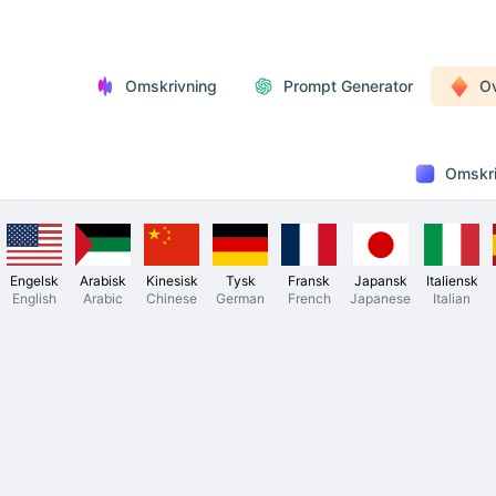
Omskrivning
Prompt Generator
O
Omskri
Engelsk
Arabisk
Kinesisk
Tysk
Fransk
Japansk
Italiensk
English
Arabic
Chinese
German
French
Japanese
Italian