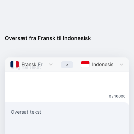
Oversæt fra Fransk til Indonesisk
Fransk
French
Indonesisk
Indone
0 / 10000
Oversat tekst