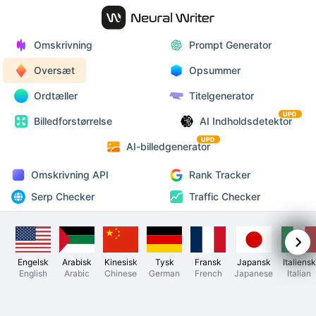
Omskrivning
Prompt Generator
Oversæt
Opsummer
Ordtæller
Titelgenerator
UPD
Billedforstørrelse
AI Indholdsdetektor
UPD
AI-billedgenerator
Omskrivning API
Rank Tracker
Serp Checker
Traffic Checker
Engelsk
Arabisk
Kinesisk
Tysk
Fransk
Japansk
Italiensk
English
Arabic
Chinese
German
French
Japanese
Italian