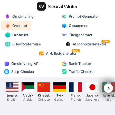
Omskrivning
Prompt Generator
Oversæt
Opsummer
Ordtæller
Titelgenerator
UPD
Billedforstørrelse
AI Indholdsdetektor
UPD
AI-billedgenerator
Omskrivning API
Rank Tracker
Serp Checker
Traffic Checker
Engelsk
Arabisk
Kinesisk
Tysk
Fransk
Japansk
Italiensk
English
Arabic
Chinese
German
French
Japanese
Italian