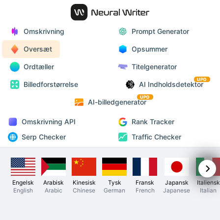
Omskrivning
Prompt Generator
Oversæt
Opsummer
Ordtæller
Titelgenerator
UPD
Billedforstørrelse
AI Indholdsdetektor
UPD
AI-billedgenerator
Omskrivning API
Rank Tracker
Serp Checker
Traffic Checker
Engelsk
Arabisk
Kinesisk
Tysk
Fransk
Japansk
Italiensk
English
Arabic
Chinese
German
French
Japanese
Italian