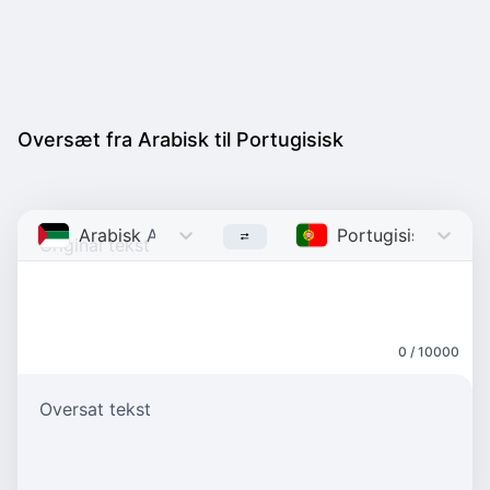
Oversæt fra Arabisk til Portugisisk
Arabisk
Arabic
Portugisisk
Portu
0 / 10000
Oversat tekst