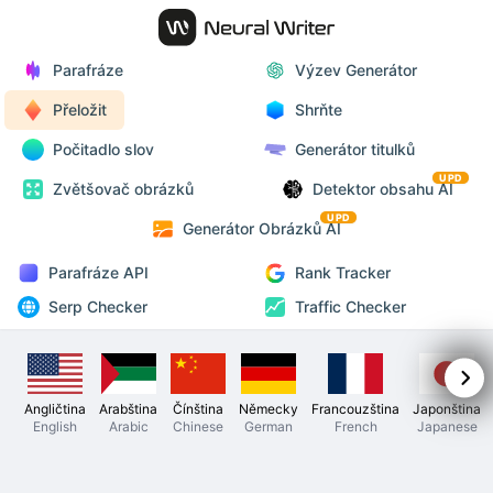
Parafráze
Výzev Generátor
Přeložit
Shrňte
Počitadlo slov
Generátor titulků
UPD
Zvětšovač obrázků
Detektor obsahu AI
UPD
Generátor Obrázků AI
Parafráze API
Rank Tracker
Serp Checker
Traffic Checker
Angličtina
Arabština
Čínština
Německy
Francouzština
Japonština
English
Arabic
Chinese
German
French
Japanese