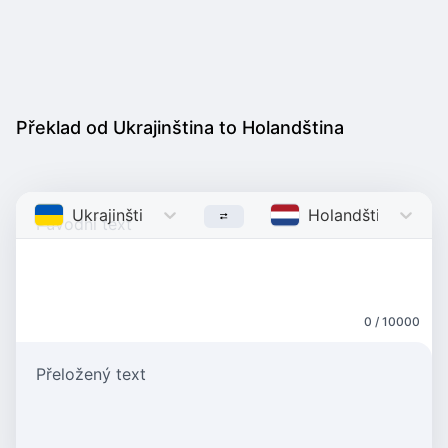
Překlad od Ukrajinština to Holandština
Ukrajinština
Ukrainian
Holandština
Dutch
0 / 10000
Přeložený text