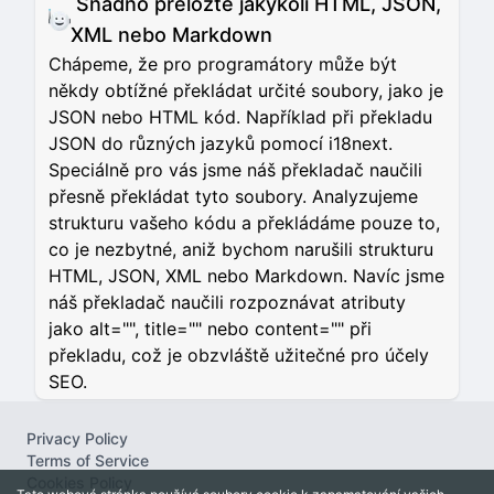
Snadno přeložte jakýkoli HTML, JSON,
XML nebo Markdown
Chápeme, že pro programátory může být
někdy obtížné překládat určité soubory, jako je
JSON nebo HTML kód. Například při překladu
JSON do různých jazyků pomocí i18next.
Speciálně pro vás jsme náš překladač naučili
přesně překládat tyto soubory. Analyzujeme
strukturu vašeho kódu a překládáme pouze to,
co je nezbytné, aniž bychom narušili strukturu
HTML, JSON, XML nebo Markdown. Navíc jsme
náš překladač naučili rozpoznávat atributy
jako alt="", title="" nebo content="" při
překladu, což je obzvláště užitečné pro účely
SEO.
Privacy Policy
Terms of Service
Cookies Policy