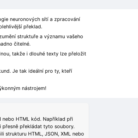
ogie neuronových sítí a zpracování
lehlivější překlad.
ozumění struktuře a významu vašeho
nadno čitelné.
ou, takže i dlouhé texty lze přeložit
nd. Je tak ideální pro ty, kteří
výkonným nástrojem!
N nebo HTML kód. Například při
 přesně překládat tyto soubory.
ili strukturu HTML, JSON, XML nebo