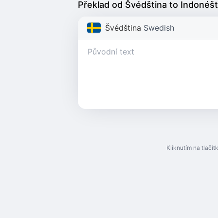
Překlad od Švédština to Indonéšt
Švédština
Swedish
Kliknutím na tlačí