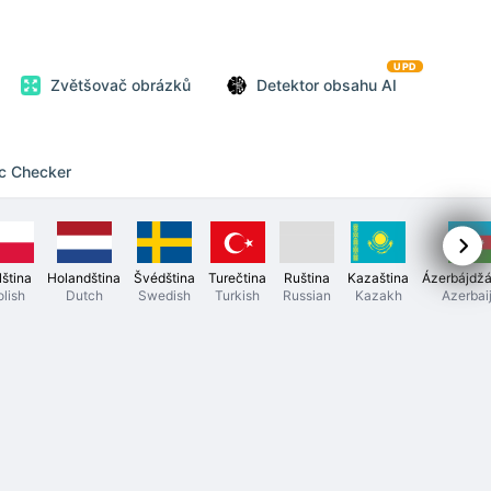
UPD
Zvětšovač obrázků
Detektor obsahu AI
ic Checker
lština
Holandština
Švédština
Turečtina
Ruština
Kazaština
Ázerbájdžá
olish
Dutch
Swedish
Turkish
Russian
Kazakh
Azerbai