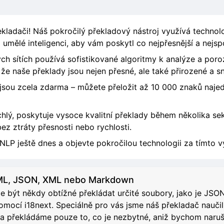
kladači! Náš pokročilý překladový nástroj využívá technol
umělé inteligenci, aby vám poskytl co nejpřesnější a nejspo
h sítích používá sofistikované algoritmy k analýze a por
 že naše překlady jsou nejen přesné, ale také přirozené a s
 jsou zcela zdarma – můžete přeložit až 10 000 znaků najedn
hlý, poskytuje vysoce kvalitní překlady během několika seku
ez ztráty přesnosti nebo rychlosti.
NLP ještě dnes a objevte pokročilou technologii za tímto 
TML, JSON, XML nebo Markdown
být někdy obtížné překládat určité soubory, jako je JSO
ocí i18next. Speciálně pro vás jsme náš překladač naučili
a překládáme pouze to, co je nezbytné, aniž bychom naruš