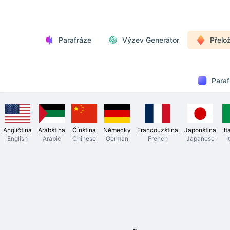
Parafráze
Výzev Generátor
Přelož
Paraf
Angličtina
Arabština
Čínština
Německy
Francouzština
Japonština
It
English
Arabic
Chinese
German
French
Japanese
I