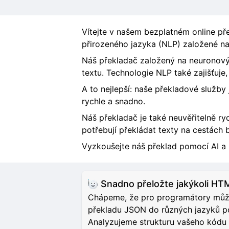
Vítejte v našem bezplatném online pře
přirozeného jazyka (NLP) založené na 
Náš překladač založený na neuronovýc
textu. Technologie NLP také zajišťuje,
A to nejlepší: naše překladové služby
rychle a snadno.
Náš překladač je také neuvěřitelně ryc
potřebují překládat texty na cestách b
Vyzkoušejte náš překlad pomocí AI a 
Snadno přeložte jakýkoli H
Chápeme, že pro programátory může 
překladu JSON do různých jazyků pom
Analyzujeme strukturu vašeho kódu 