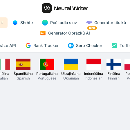
it
Shrňte
Počitadlo slov
Generátor titulků
UPD
Generátor Obrázků AI
Rank Tracker
ráze API
Serp Checker
Traff
alština
Španělština
Portugalština
Ukrajinština
Indonéština
Finština
Po
talian
Spanish
Portuguese
Ukrainian
Indonesian
Finnish
P