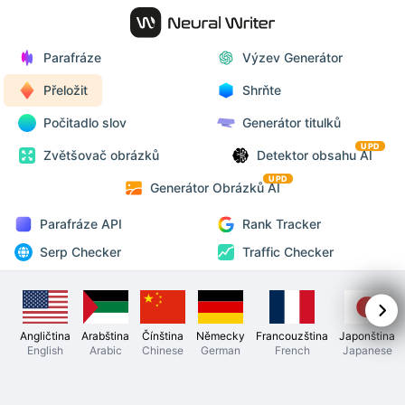
Parafráze
Výzev Generátor
Přeložit
Shrňte
Počitadlo slov
Generátor titulků
UPD
Zvětšovač obrázků
Detektor obsahu AI
UPD
Generátor Obrázků AI
Parafráze API
Rank Tracker
Serp Checker
Traffic Checker
Angličtina
Arabština
Čínština
Německy
Francouzština
Japonština
English
Arabic
Chinese
German
French
Japanese