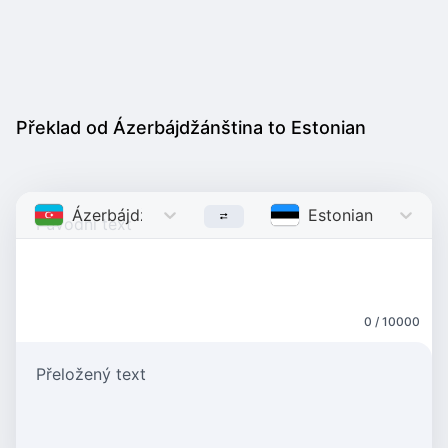
Překlad od Ázerbájdžánština to Estonian
Ázerbájdžánština
Azerbaijani
Estonian
Estonian
0 / 10000
Přeložený text