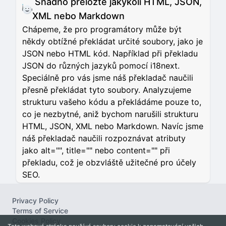
Snadno přeložte jakýkoli HTML, JSON,
XML nebo Markdown
Chápeme, že pro programátory může být
někdy obtížné překládat určité soubory, jako je
JSON nebo HTML kód. Například při překladu
JSON do různých jazyků pomocí i18next.
Speciálně pro vás jsme náš překladač naučili
přesně překládat tyto soubory. Analyzujeme
strukturu vašeho kódu a překládáme pouze to,
co je nezbytné, aniž bychom narušili strukturu
HTML, JSON, XML nebo Markdown. Navíc jsme
náš překladač naučili rozpoznávat atributy
jako alt="", title="" nebo content="" při
překladu, což je obzvláště užitečné pro účely
SEO.
Privacy Policy
Terms of Service
Cookies Policy