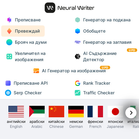
Преписване
Генератор на подкана
Превеждай
Обобщете
Брояч на думи
Генератор на заглавия
UPD
Увеличител на
AI Съдържание
изображения
Детектор
UPD
AI Генератор на изображения
Преписване API
Rank Tracker
Serp Checker
Traffic Checker
английски
арабски
китайски
немски
френски
японски
итали
English
Arabic
Chinese
German
French
Japanese
Ital