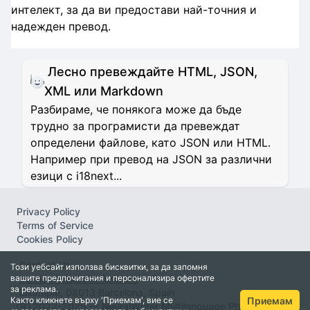
интелект, за да ви предостави най-точния и
надежден превод.
Лесно превеждайте HTML, JSON,
XML или Markdown
Разбираме, че понякога може да бъде
трудно за програмисти да превеждат
определени файлове, като JSON или HTML.
Например при превод на JSON за различни
езици с i18next...
Privacy Policy
Terms of Service
Cookies Policy
Contact Us
Този уебсайт използва бисквитки, за да запомня
вашите предпочитания и персонализира офертите
service@neuralwriter.com
за реклама.
Eixample, 08013 Barcelona, Spain
Приемам
Както кликнете върху 'Приемам', вие се
Ⓡ 2022-2025 — NeuralWriter Multilanguage Pharaprasing