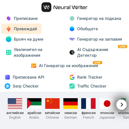
Преписване
Генератор на подкана
Превеждай
Обобщете
Брояч на думи
Генератор на заглавия
UPD
Увеличител на
AI Съдържание
изображения
Детектор
UPD
AI Генератор на изображения
Преписване API
Rank Tracker
Serp Checker
Traffic Checker
английски
арабски
китайски
немски
френски
японски
итали
English
Arabic
Chinese
German
French
Japanese
Ital