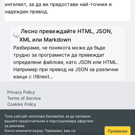
интелект, за да ви предостави най-точния и
надежден превод.
Лесно превеждайте HTML, JSON,
XML или Markdown
Разбираме, че понякога може да бъде
трудно за програмисти да превеждат
определени файлове, като JSON или HTML.
Например при превод на JSON за различни
езици с i18next...
Privacy Policy
Terms of Service
Cookies Policy
Contact Us
Този уебсайт използва бисквитки, за да запомня
вашите предпочитания и персонализира офертите
service@neuralwriter.com
за реклама.
Eixample, 08013 Barcelona, Spain
Приемам
Както кликнете върху 'Приемам', вие се
Ⓡ 2022-2025 — NeuralWriter Multilanguage Pharaprasing