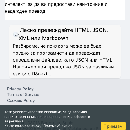
интелект, за да ви предостави най-точния и
надежден превод.
Лесно превеждайте HTML, JSON,
XML или Markdown
Разбираме, че понякога може да бъде
трудно за програмисти да превеждат
определени файлове, като JSON или HTML.
Например при превод на JSON за различни
езици с i18next...
Privacy Policy
Terms of Service
Cookies Policy
Contact Us
Този уебсайт използва бисквитки, за да запомня
вашите предпочитания и персонализира офертите
service@neuralwriter.com
за реклама.
Eixample, 08013 Barcelona, Spain
Приемам
Както кликнете върху 'Приемам', вие се
Ⓡ 2022-2025 — NeuralWriter Multilanguage Pharaprasing