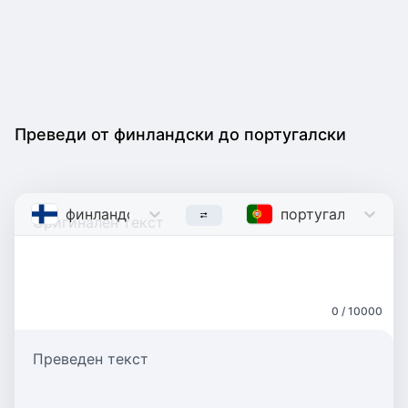
Преведи от финландски до португалски
финландски
Finnish
португалски
Port
0 / 10000
Преведен текст