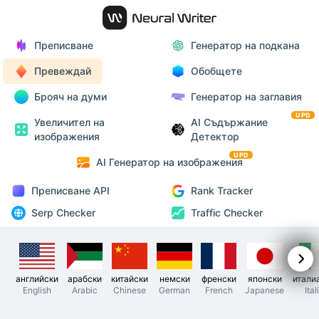
Преписване
Генератор на подкана
Превеждай
Обобщете
Брояч на думи
Генератор на заглавия
UPD
Увеличител на
AI Съдържание
изображения
Детектор
UPD
AI Генератор на изображения
Преписване API
Rank Tracker
Serp Checker
Traffic Checker
английски
арабски
китайски
немски
френски
японски
итали
English
Arabic
Chinese
German
French
Japanese
Ital